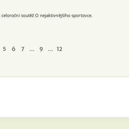
celoroční soutěž O nejaktivnějšího sportovce.
…
…
5
6
7
9
12