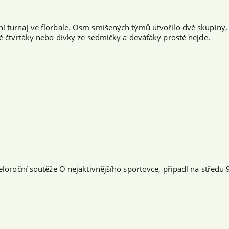
ní turnaj ve florbale. Osm smíšených týmů utvořilo dvě skupiny, 
obě čtvrťáky nebo dívky ze sedmičky a deváťáky prostě nejde.
celoroční soutěže O nejaktivnějšího sportovce, připadl na středu 9