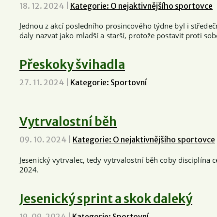
18. 12. 2024
|
Kategorie: O nejaktivnějšího sportovce
Jednou z akcí posledního prosincového týdne byl i středeč
daly nazvat jako mladší a starší, protože postavit proti s
Přeskoky švihadla
27. 11. 2024
|
Kategorie: Sportovní
Vytrvalostní běh
09. 10. 2024
|
Kategorie: O nejaktivnějšího sportovce
Jesenický vytrvalec, tedy vytrvalostní běh coby disciplína 
2024.
Jesenický sprint a skok daleký
19. 09. 2024
|
Kategorie: Sportovní