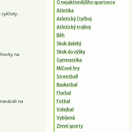
O nejaktivnějšího sportovce
Atletika
cyklisty.
Atletický čtyřboj
Atletický trojboj
Běh
Skok daleký
Skok do výšky
uchovky na
Gymnastika
Míčové hry
Streetball
Basketbal
Florbal
 navázali na
Fotbal
Volejbal
Vybíjená
Zimní sporty