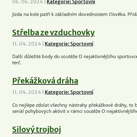
06. 06. 2024
|
Kategorie: Sportovní
Jízda na kole patří k základním dovednostem člověka. Přidá
Střelba ze vzduchovky
11. 04. 2024
|
Kategorie: Sportovní
Další důležité body do soutěže O nejaktivnějšího sportovce
terč.
Překážková dráha
11. 04. 2024
|
Kategorie: Sportovní
Co nejlépe zdolat všechny nástrahy překážkové dráhy, to b
seriál pohybových aktivit v rámci soutěže O nejaktivnějšíh
Silový trojboj