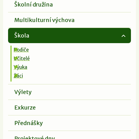
Školní družina
Multikulturní výchova
Škola
Rodiče
Učitelé
Výuka
Žáci
Výlety
Exkurze
Přednášky
Projektové dny