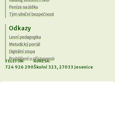
Peníze na útěku
Tým silniční bezpečnosti
Odkazy
Lesní pedagogika
Metodický portál
Digitální stopa
Prohlášení o přístupnosti
TELEFON:
ADRESA:
724 926 290
Školní 323, 27033 Jesenice