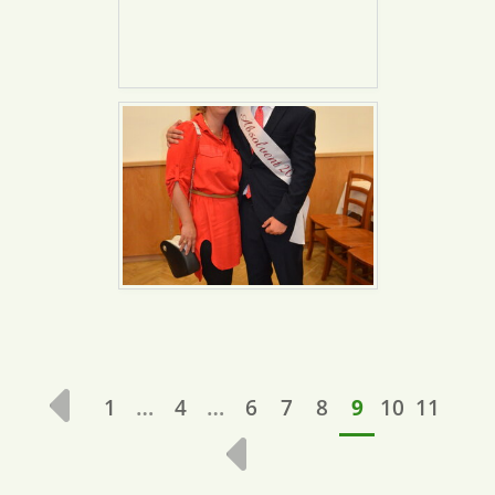
…
…
1
4
6
7
8
9
10
11