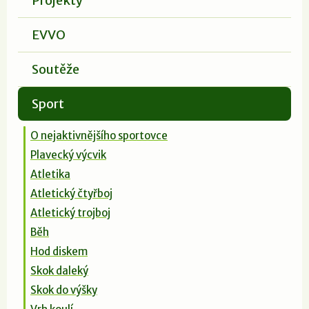
Projekty
EVVO
Soutěže
Sport
O nejaktivnějšího sportovce
Plavecký výcvik
Atletika
Atletický čtyřboj
Atletický trojboj
Běh
Hod diskem
Skok daleký
Skok do výšky