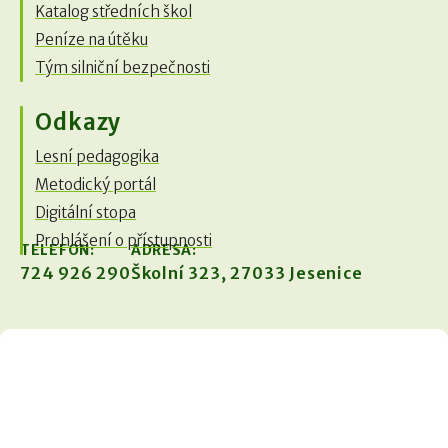
Katalog středních škol
Peníze na útěku
Tým silniční bezpečnosti
Odkazy
Lesní pedagogika
Metodický portál
Digitální stopa
Prohlášení o přístupnosti
TELEFON:
ADRESA:
724 926 290
Školní 323, 27033 Jesenice