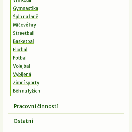
Vrh koulí
Gymnastika
Šplh na laně
Míčové hry
Streetball
Basketbal
Florbal
Fotbal
Volejbal
Vybíjená
Zimní sporty
Běh na lyžích
Pracovní činnosti
Ostatní