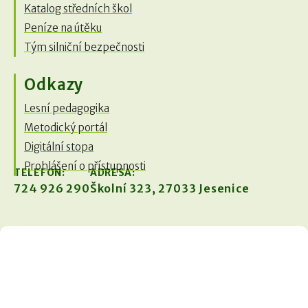
Katalog středních škol
Peníze na útěku
Tým silniční bezpečnosti
Odkazy
Lesní pedagogika
Metodický portál
Digitální stopa
Prohlášení o přístupnosti
TELEFON:
ADRESA:
724 926 290
Školní 323, 27033 Jesenice