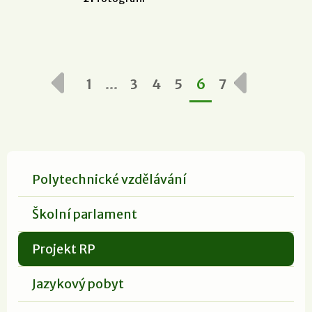
…
1
3
4
5
6
7
Polytechnické vzdělávání
Školní parlament
Projekt RP
Jazykový pobyt