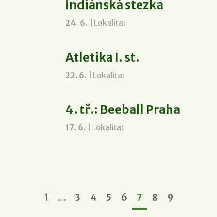
Indiánská stezka
24. 6.
| Lokalita:
Atletika I. st.
22. 6.
| Lokalita:
4. tř.: Beeball Praha
17. 6.
| Lokalita:
…
1
3
4
5
6
7
8
9