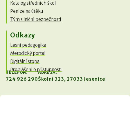
Katalog středních škol
Peníze na útěku
Tým silniční bezpečnosti
Odkazy
Lesní pedagogika
Metodický portál
Digitální stopa
Prohlášení o přístupnosti
TELEFON:
ADRESA:
724 926 290
Školní 323, 27033 Jesenice