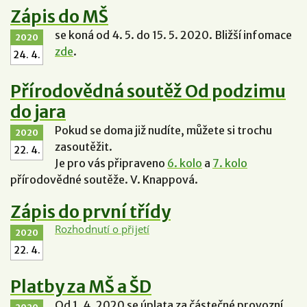
Zápis do MŠ
se koná od 4. 5. do 15. 5. 2020. Bližší infomace
2020
zde
.
24. 4.
Přírodovědná soutěž Od podzimu
do jara
Pokud se doma již nudíte, můžete si trochu
2020
zasoutěžit.
22. 4.
Je pro vás připraveno
6. kolo
a
7. kolo
přírodovědné soutěže. V. Knappová.
Zápis do první třídy
Rozhodnutí o přijetí
2020
22. 4.
Platby za MŠ a ŠD
Od 1. 4. 2020 se úplata za částečné provozní