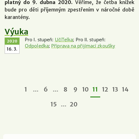
platný do 9. dubna 2020
. Věříme, že četba knížek
bude pro děti příjemným zpestřením v náročné době
karantény.
Výuka
Pro I. stupeň:
UčíTelka
; Pro II. stupeň:
2020
Odpoledka
;
Příprava na přijímací zkoušky
16. 3.
…
…
1
6
8
9
10
11
12
13
14
…
15
20