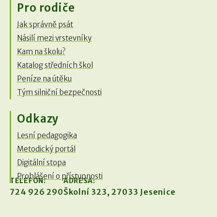
Pro rodiče
Jak správně psát
Násilí mezi vrstevníky
Kam na školu?
Katalog středních škol
Peníze na útěku
Tým silniční bezpečnosti
Odkazy
Lesní pedagogika
Metodický portál
Digitální stopa
Prohlášení o přístupnosti
TELEFON:
ADRESA:
724 926 290
Školní 323, 27033 Jesenice