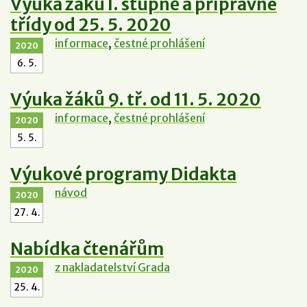
Výuka žáků I. stupně a přípravné
třídy od 25. 5. 2020
informace
,
čestné prohlášení
2020
6. 5.
Výuka žáků 9. tř. od 11. 5. 2020
informace
,
čestné prohlášení
2020
5. 5.
Výukové programy Didakta
návod
2020
27. 4.
Nabídka čtenářům
z nakladatelství Grada
2020
25. 4.