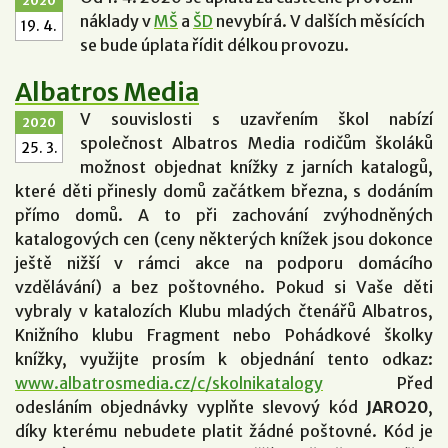
2020
náklady v
MŠ
a
ŠD
nevybírá. V dalších měsících
19. 4.
se bude úplata řídit délkou provozu.
Albatros Media
V souvislosti s uzavřením škol nabízí
2020
společnost Albatros Media rodičům školáků
25. 3.
možnost objednat knížky z jarních katalogů,
které děti přinesly domů začátkem března, s dodáním
přímo domů. A to při zachování zvýhodněných
katalogových cen (ceny některých knížek jsou dokonce
ještě nižší v rámci akce na podporu domácího
vzdělávání) a bez poštovného. Pokud si Vaše děti
vybraly v katalozích Klubu mladých čtenářů Albatros,
Knižního klubu Fragment nebo Pohádkové školky
knížky, využijte prosím k objednání tento odkaz:
www.albatrosmedia.cz/c/skolnikatalogy
Před
odesláním objednávky vyplňte slevový kód
JARO20
,
díky kterému nebudete platit žádné poštovné. Kód je