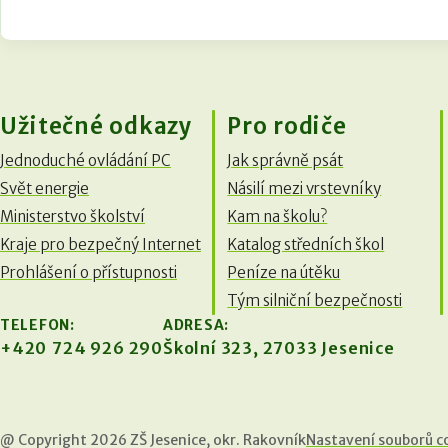
Užitečné odkazy
Pro rodiče
Jednoduché ovládání PC
Jak správně psát
Svět energie
Násilí mezi vrstevníky
Ministerstvo školství
Kam na školu?
Kraje pro bezpečný Internet
Katalog středních škol
Prohlášení o přístupnosti
Peníze na útěku
Tým silniční bezpečnosti
TELEFON:
ADRESA:
+420
724 926 290
Školní 323, 27033 Jesenice
@ Copyright 2026 ZŠ Jesenice, okr. Rakovník
Nastavení souborů c