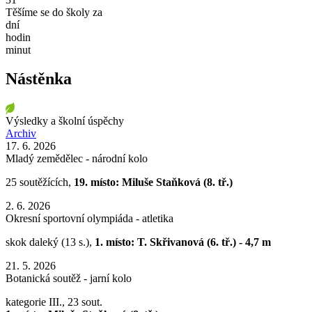
Těšíme se do školy za
dní
hodin
minut
Nástěnka
Výsledky a školní úspěchy
Archiv
17. 6. 2026
Mladý zemědělec - národní kolo
25 soutěžících,
19. místo:
Miluše Staňková (8. tř.)
2. 6. 2026
Okresní sportovní olympiáda - atletika
skok daleký (13 s.),
1. místo: T. Skřivanová (6. tř.) - 4,7 m
21. 5. 2026
Botanická soutěž - jarní kolo
kategorie III., 23 sout.