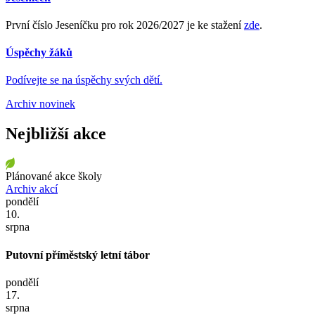
První číslo Jeseníčku pro rok 2026/2027 je ke stažení
zde
.
Úspěchy žáků
Podívejte se na úspěchy svých dětí.
Archiv novinek
Nejbližší akce
Plánované akce školy
Archiv akcí
pondělí
10.
srpna
Putovní příměstský letní tábor
pondělí
17.
srpna