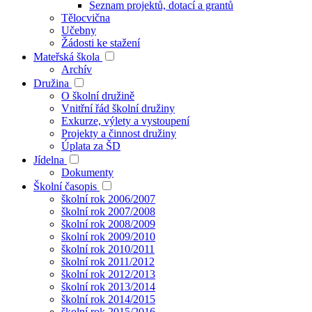
Seznam projektů, dotací a grantů
Tělocvična
Učebny
Žádosti ke stažení
Mateřská škola
Archív
Družina
O školní družině
Vnitřní řád školní družiny
Exkurze, výlety a vystoupení
Projekty a činnost družiny
Úplata za ŠD
Jídelna
Dokumenty
Školní časopis
školní rok 2006/2007
školní rok 2007/2008
školní rok 2008/2009
školní rok 2009/2010
školní rok 2010/2011
školní rok 2011/2012
školní rok 2012/2013
školní rok 2013/2014
školní rok 2014/2015
školní rok 2015/2016