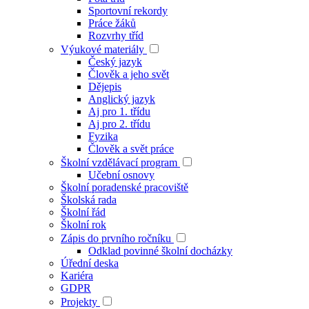
Sportovní rekordy
Práce žáků
Rozvrhy tříd
Výukové materiály
Český jazyk
Člověk a jeho svět
Dějepis
Anglický jazyk
Aj pro 1. třídu
Aj pro 2. třídu
Fyzika
Člověk a svět práce
Školní vzdělávací program
Učební osnovy
Školní poradenské pracoviště
Školská rada
Školní řád
Školní rok
Zápis do prvního ročníku
Odklad povinné školní docházky
Úřední deska
Kariéra
GDPR
Projekty