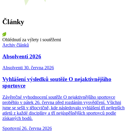
Články
Ohlédnutí za výlety i soutěžemi
Archiv článků
Absolventi 2026
Absolventi
30. června 2026
Vyhlášení výsledků soutěže O nejaktivnějšího
sportovce
Závěrečné vyhodnocení soutěže O nejaktivnějšího sportovce
proběhlo v pátek 26. června před rozdáním vysvědčení. Všichni
jsme se sešli v tělocvičně, kde následovalo vyhlášení tří nejlepších
atletů z každé disciplíny a tří nejúspěšnějších sportovců podle
získaných bodů.
Sportovní
26. června 2026