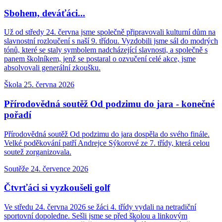
Sbohem, deváťáci...
Už od středy 24. června jsme společně připravovali kulturní dům na
slavnostní rozloučení s naší 9. třídou. Vyzdobili jsme sál do modrých
tónů, které se staly symbolem nadcházející slavnosti, a společně s
panem školníkem, jenž se postaral o ozvučení celé akce, jsme
absolvovali generální zkoušku.
Škola
25. června 2026
Přírodovědná soutěž Od podzimu do jara - konečné
pořadí
Přírodovědná soutěž Od podzimu do jara dospěla do svého finále.
Velké poděkování patří Andrejce Sýkorové ze 7. třídy, která celou
soutež zorganizovala.
Soutěže
24. července 2026
Čtvrťáci si vyzkoušeli golf
Ve středu 24. června 2026 se žáci 4. třídy vydali na netradiční
sportovní dopoledne. Sešli jsme se před školou a linkovým