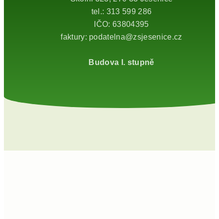
tel.: 313 599 286
IČO: 63804395
faktury: podatelna@zsjesenice.cz
Budova I. stupně