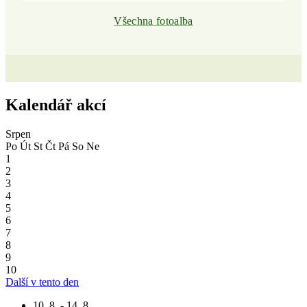
Všechna fotoalba
Kalendář akcí
Srpen
Po
Út
St
Čt
Pá
So
Ne
1
2
3
4
5
6
7
8
9
10
Další v tento den
10. 8. - 14. 8.