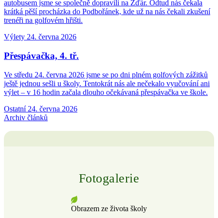
autobusem jsme se společně dopravili na Žďár. Odtud nás čekala
krátká pěší procházka do Podbořánek, kde už na nás čekali zkušení
trenéři na golfovém hřišti.
Výlety
24. června 2026
Přespávačka, 4. tř.
Ve středu 24. června 2026 jsme se po dni plném golfových zážitků
ještě jednou sešli u školy. Tentokrát nás ale nečekalo vyučování ani
výlet – v 16 hodin začala dlouho očekávaná přespávačka ve škole.
Ostatní
24. června 2026
Archiv článků
Fotogalerie
Obrazem ze života školy