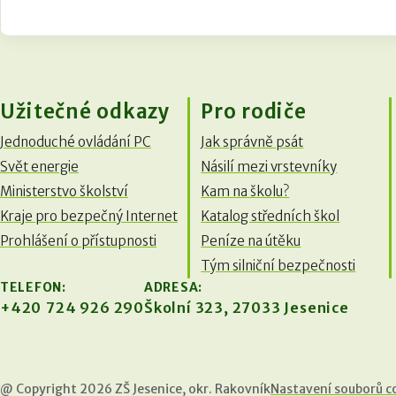
Užitečné odkazy
Pro rodiče
Jednoduché ovládání PC
Jak správně psát
Svět energie
Násilí mezi vrstevníky
Ministerstvo školství
Kam na školu?
Kraje pro bezpečný Internet
Katalog středních škol
Prohlášení o přístupnosti
Peníze na útěku
Tým silniční bezpečnosti
TELEFON:
ADRESA:
+420
724 926 290
Školní 323, 27033 Jesenice
@ Copyright 2026 ZŠ Jesenice, okr. Rakovník
Nastavení souborů c