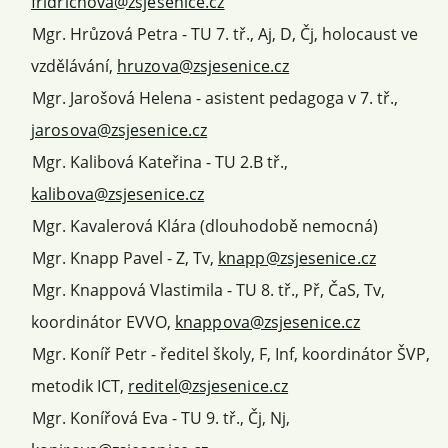
fridrichova@zsjesenice.cz
Mgr. Hrůzová Petra - TU 7. tř., Aj, D, Čj, holocaust ve
vzdělávání,
hruzova@zsjesenice.cz
Mgr. Jarošová Helena - asistent pedagoga v 7. tř.,
jarosova@zsjesenice.cz
Mgr. Kalibová Kateřina - TU 2.B tř.,
kalibova@zsjesenice.cz
Mgr. Kavalerová Klára (dlouhodobě nemocná)
Mgr. Knapp Pavel - Z, Tv,
knapp@zsjesenice.cz
Mgr. Knappová Vlastimila - TU 8. tř., Př, ČaS, Tv,
koordinátor EVVO,
knappova@zsjesenice.cz
Mgr. Koníř Petr - ředitel školy, F, Inf, koordinátor ŠVP,
metodik ICT,
reditel@zsjesenice.cz
Mgr. Konířová Eva - TU 9. tř., Čj, Nj,