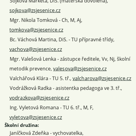
Sojková Markéta, DiS. (mateřská dovolená),
sojkova@zsjesenice.cz
Mgr. Nikola Tomková - Ch, M, Aj,
tomkova@zsjesenice.cz
Bc. Váchová Martina, DiS. - TU přípravné třídy,
vachova@zsjesenice.cz
Mgr. Valešová Lenka - zástupce ředitele, Vv, Nj, školní
metodik prevence,
valesova@zsjesenice.cz
Valchářová Klára - TU 5. tř.,
valcharova@zsjesenice.cz
Vodrážková Radka - asistentka pedagoga ve 3. tř.,
vodrazkova@zsjesenice.cz
Ing. Vyletová Romana - TU 6. tř., M, F,
vyletova@zsjesenice.cz
Školní družina:
Janíčková Zdeňka - vychovatelka,