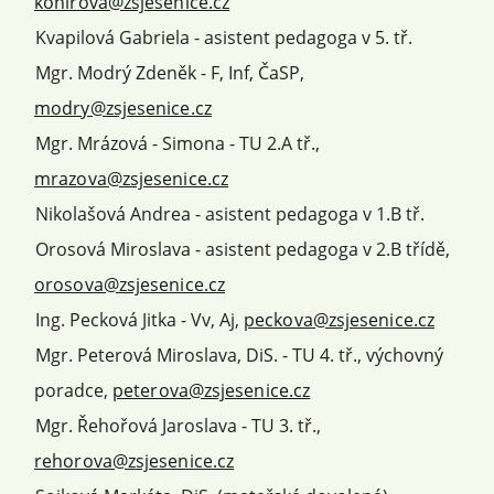
konirova@zsjesenice.cz
Kvapilová Gabriela - asistent pedagoga v 5. tř.
Mgr. Modrý Zdeněk - F, Inf, ČaSP,
modry@zsjesenice.cz
Mgr. Mrázová - Simona - TU 2.A tř.,
mrazova@zsjesenice.cz
Nikolašová Andrea - asistent pedagoga v 1.B tř.
Orosová Miroslava - asistent pedagoga v 2.B třídě,
orosova@zsjesenice.cz
Ing. Pecková Jitka - Vv, Aj,
peckova@zsjesenice.cz
Mgr. Peterová Miroslava, DiS. - TU 4. tř., výchovný
poradce,
peterova@zsjesenice.cz
Mgr. Řehořová Jaroslava - TU 3. tř.,
rehorova@zsjesenice.cz