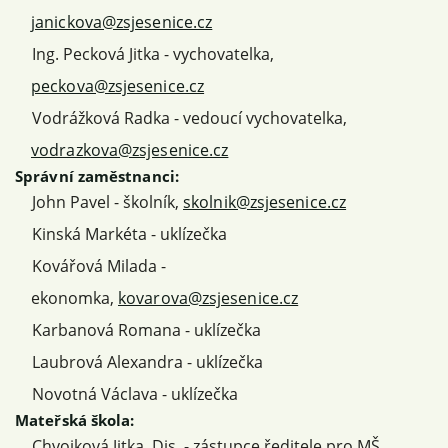
janickova@zsjesenice.cz
Ing. Pecková Jitka - vychovatelka,
peckova@zsjesenice.cz
Vodrážková Radka - vedoucí vychovatelka,
vodrazkova@zsjesenice.cz
Správní zaměstnanci:
John Pavel - školník,
skolnik@zsjesenice.cz
Kinská Markéta - uklízečka
Kovářová Milada -
ekonomka,
kovarova@zsjesenice.cz
Karbanová Romana - uklízečka
Laubrová Alexandra - uklízečka
Novotná Václava - uklízečka
Mateřská škola:
Chvojková Jitka, Dis. - zástupce ředitele pro MŠ,