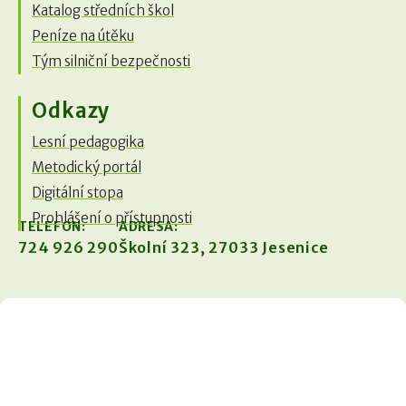
Katalog středních škol
Peníze na útěku
Tým silniční bezpečnosti
Odkazy
Lesní pedagogika
Metodický portál
Digitální stopa
Prohlášení o přístupnosti
TELEFON:
ADRESA:
724 926 290
Školní 323, 27033 Jesenice