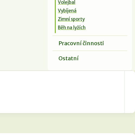
Volejbal
Vybíjená
Zimní sporty
Běh na lyžích
Pracovní činnosti
Ostatní