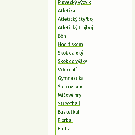
Plavecký výcvik
Atletika
Atletický čtyřboj
Atletický trojboj
Běh
Hod diskem
Skok daleký
Skok do výšky
Vrh koulí
Gymnastika
Šplh na laně
Míčové hry
Streetball
Basketbal
Florbal
Fotbal