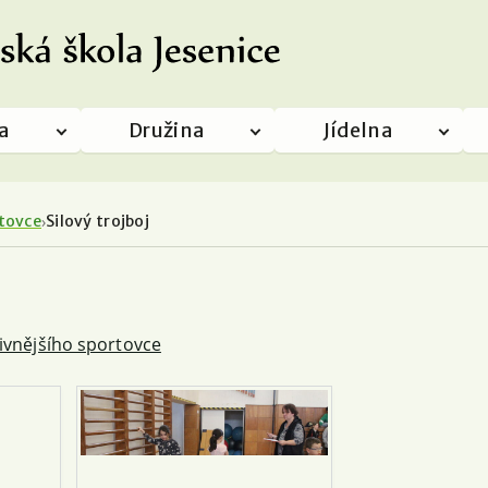
a
Družina
Jídelna
rtovce
Silový trojboj
ivnějšího sportovce