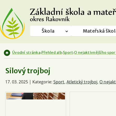
Škola
Mateřská škol
Úvodní stránka
Přehled alb
Sport
O nejaktivnějšího spo
Silový trojboj
17. 03. 2025 | Kategorie:
Sport
,
Atletický trojboj
,
O nejakt