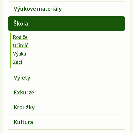
Výukové materiály
Škola
Rodiče
Učitelé
Výuka
Žáci
Výlety
Exkurze
Kroužky
Kultura