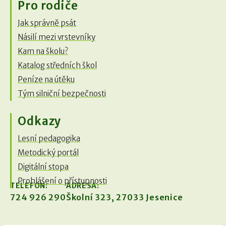
Pro rodiče
Jak správně psát
Násilí mezi vrstevníky
Kam na školu?
Katalog středních škol
Peníze na útěku
Tým silniční bezpečnosti
Odkazy
Lesní pedagogika
Metodický portál
Digitální stopa
Prohlášení o přístupnosti
TELEFON:
ADRESA:
724 926 290
Školní 323, 27033 Jesenice