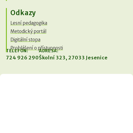
Odkazy
Lesní pedagogika
Metodický portál
Digitální stopa
Prohlášení o přístupnosti
TELEFON:
ADRESA:
724 926 290
Školní 323, 27033 Jesenice