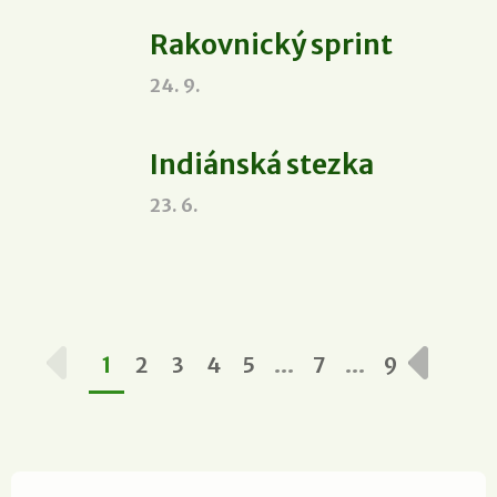
Rakovnický sprint
24. 9.
Indiánská stezka
23. 6.
…
…
1
2
3
4
5
7
9