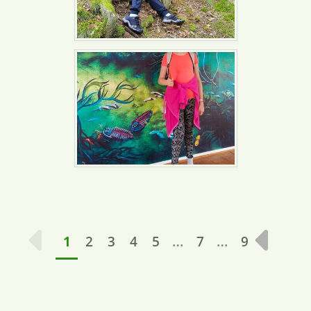
…
…
1
2
3
4
5
7
9