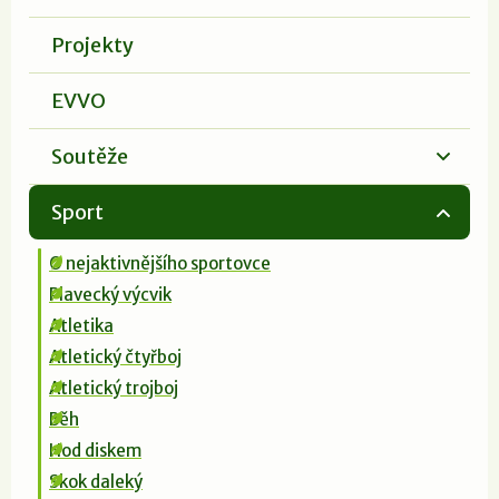
Projekty
EVVO
Soutěže
Sport
O nejaktivnějšího sportovce
Plavecký výcvik
Atletika
Atletický čtyřboj
Atletický trojboj
Běh
Hod diskem
Skok daleký