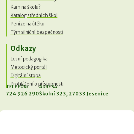
Kam na školu?
Katalog středních škol
Peníze na útěku
Tým silniční bezpečnosti
Odkazy
Lesní pedagogika
Metodický portál
Digitální stopa
Prohlášení o přístupnosti
TELEFON:
ADRESA:
724 926 290
Školní 323, 27033 Jesenice