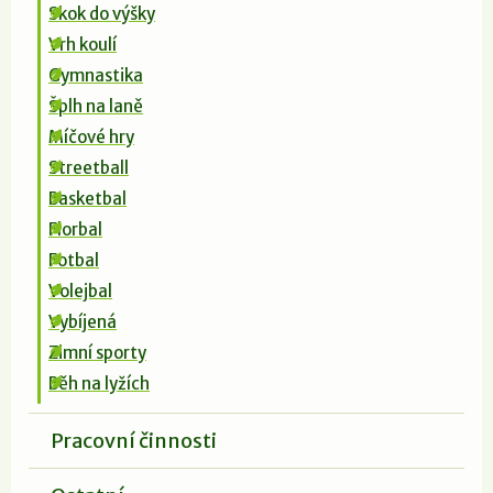
Skok do výšky
Vrh koulí
Gymnastika
Šplh na laně
Míčové hry
Streetball
Basketbal
Florbal
Fotbal
Volejbal
Vybíjená
Zimní sporty
Běh na lyžích
Pracovní činnosti