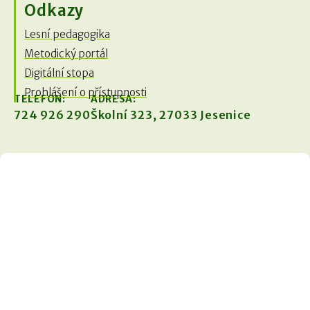
Odkazy
Lesní pedagogika
Metodický portál
Digitální stopa
Prohlášení o přístupnosti
TELEFON:
ADRESA:
724 926 290
Školní 323, 27033 Jesenice