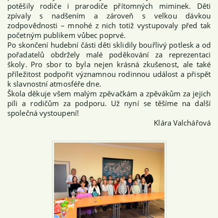
potěšily rodiče i prarodiče přítomných miminek. Děti
zpívaly s nadšením a zároveň s velkou dávkou
zodpovědnosti – mnohé z nich totiž vystupovaly před tak
početným publikem vůbec poprvé.
Po skončení hudební části děti sklidily bouřlivý potlesk a od
pořadatelů obdržely malé poděkování za reprezentaci
školy. Pro sbor to byla nejen krásná zkušenost, ale také
příležitost podpořit významnou rodinnou událost a přispět
k slavnostní atmosféře dne.
Škola děkuje všem malým zpěvačkám a zpěvákům za jejich
píli a rodičům za podporu. Už nyní se těšíme na další
společná vystoupení!
Klára Valchářová