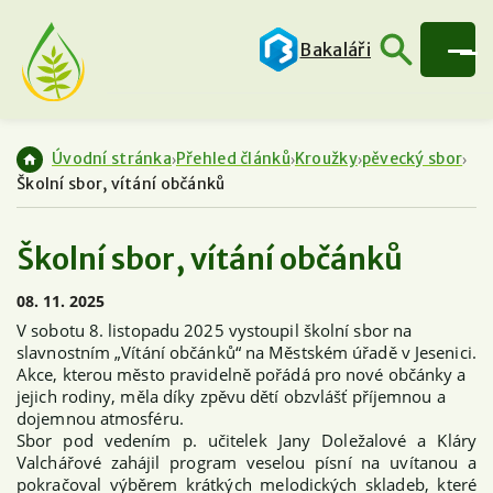
Bakaláři
Úvodní stránka
Přehled článků
Kroužky
pěvecký sbor
Školní sbor, vítání občánků
Školní sbor, vítání občánků
08. 11. 2025
V sobotu 8. listopadu 2025 vystoupil školní sbor na
slavnostním „Vítání občánků“ na Městském úřadě v Jesenici.
Akce, kterou město pravidelně pořádá pro nové občánky a
jejich rodiny, měla díky zpěvu dětí obzvlášť příjemnou a
dojemnou atmosféru.
Sbor pod vedením p. učitelek Jany Doležalové a Kláry
Valchářové zahájil program veselou písní na uvítanou a
pokračoval výběrem krátkých melodických skladeb, které