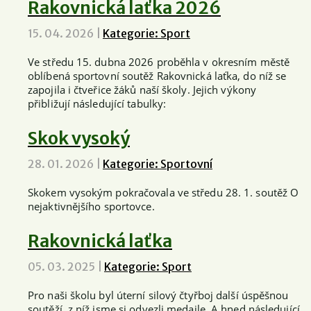
Rakovnická laťka 2026
15. 04. 2026
|
Kategorie: Sport
Ve středu 15. dubna 2026 proběhla v okresním městě
oblíbená sportovní soutěž Rakovnická laťka, do níž se
zapojila i čtveřice žáků naší školy. Jejich výkony
přibližují následující tabulky:
Skok vysoký
28. 01. 2026
|
Kategorie: Sportovní
Skokem vysokým pokračovala ve středu 28. 1. soutěž O
nejaktivnějšího sportovce.
Rakovnická laťka
05. 03. 2025
|
Kategorie: Sport
Pro naši školu byl úterní silový čtyřboj další úspěšnou
soutěží, z níž jsme si odvezli medaile. A hned následující