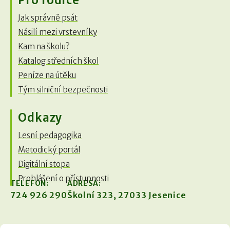
Pro rodiče
Jak správně psát
Násilí mezi vrstevníky
Kam na školu?
Katalog středních škol
Peníze na útěku
Tým silniční bezpečnosti
Odkazy
Lesní pedagogika
Metodický portál
Digitální stopa
Prohlášení o přístupnosti
TELEFON:
ADRESA:
724 926 290
Školní 323, 27033 Jesenice