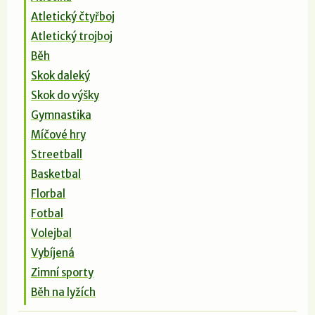
Atletický čtyřboj
Atletický trojboj
Běh
Skok daleký
Skok do výšky
Gymnastika
Míčové hry
Streetball
Basketbal
Florbal
Fotbal
Volejbal
Vybíjená
Zimní sporty
Běh na lyžích