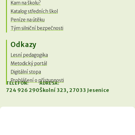
Kam na školu?
Katalog středních škol
Peníze na útěku
Tým silniční bezpečnosti
Odkazy
Lesní pedagogika
Metodický portál
Digitální stopa
Prohlášení o přístupnosti
TELEFON:
ADRESA:
724 926 290
Školní 323, 27033 Jesenice