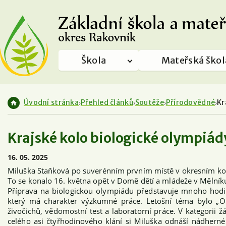
Škola
Mateřská škol
Úvodní stránka
Přehled článků
Soutěže
Přírodovědné
Kr
Krajské kolo biologické olympiád
16. 05. 2025
Miluška Staňková po suverénním prvním místě v okresním kole
To se konalo 16. května opět v Domě dětí a mládeže v Mělník
Příprava na biologickou olympiádu představuje mnoho hodin
který má charakter výzkumné práce. Letošní téma bylo „Obr
živočichů, vědomostní test a laboratorní práce. V kategorii ž
celého asi čtyřhodinového klání si Miluška odnáší nádherné 