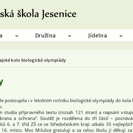
a
Družina
Jídelna
ajské kolo biologické olympiády
y
 postoupila i v letošním ročníku biologické olympiády do kola 
u.
 studia přípravného textu (rozsah 121 stran) a napsání vstup
ana a ochrana“. Soutěž je rozdělena do tří částí – poznáván
áků 6. a 7. tříd ZŠ se ve Středočeském kraji utkalo 35 nejlepšíc
16. místo. Moc Milušce gratuluji a za celou školu jí děkuji za