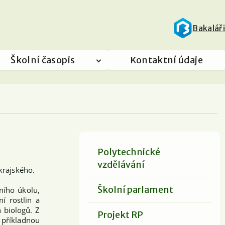
Bakaláři
Školní časopis
Kontaktní údaje
Polytechnické
vzdělávání
krajského.
Školní parlament
ního úkolu,
í rostlin a
h biologů. Z
Projekt RP
 příkladnou