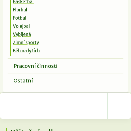
Basketbal
Florbal
Fotbal
Volejbal
Vybíjená
Zimní sporty
Běh na lyžích
Pracovní činnosti
Ostatní