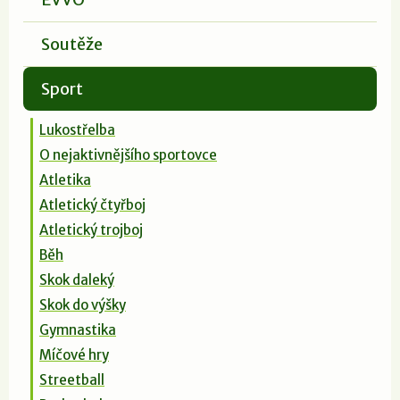
Soutěže
Sport
Lukostřelba
O nejaktivnějšího sportovce
Atletika
Atletický čtyřboj
Atletický trojboj
Běh
Skok daleký
Skok do výšky
Gymnastika
Míčové hry
Streetball